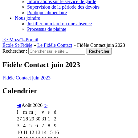
Informations sur le service de garde
Supervision de la période des devoirs
Politique alimentaire
Nous joindre
Justifier un retard ou une absence
Processus de plainte
>> Mozaïk-Portail
École St-Fidèle
»
Le Fidèle Contact
»
Fidèle Contact juin 2023
Rechercher :
Fidèle Contact juin 2023
Fidèle Contact juin 2023
Calendrier
◀
Août 2026
▷
l
m
m
j
v
s
d
27
28
29
30
31
1
2
3
4
5
6
7
8
9
10
11
12
13
14
15
16