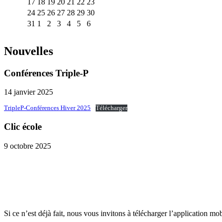
17
18
19
20
21
22
23
24
25
26
27
28
29
30
31
1
2
3
4
5
6
Nouvelles
Conférences Triple-P
14 janvier 2025
TripleP-Conférences Hiver 2025
Télécharger
Clic école
9 octobre 2025
Si ce n’est déjà fait, nous vous invitons à télécharger l’application mo