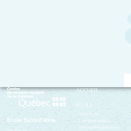
ACCUEIL
ÉCOLE
Notre école
École Saint-Fidèle
L’école en images
Programmes particuliers
334, 12e rue