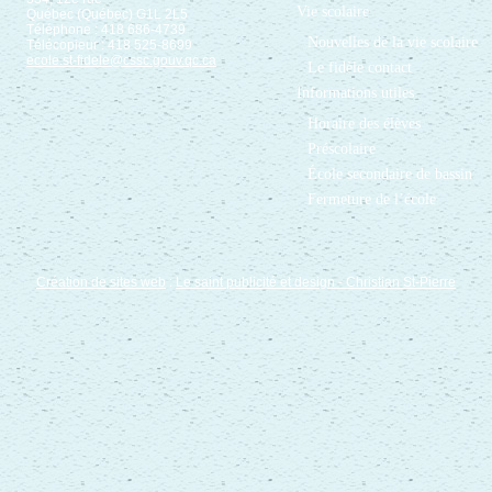
Vie scolaire
Québec (Québec) G1L 2L5
Téléphone : 418 686-4739
Nouvelles de la vie scolaire
Télécopieur : 418 525-8699
ecole.st-fidele@cssc.gouv.qc.ca
Le fidèle contact
Informations utiles
Horaire des élèves
Préscolaire
École secondaire de bassin
Fermeture de l’école
Création de sites web
:
Le saint publicité et design
- Christian St-Pierre