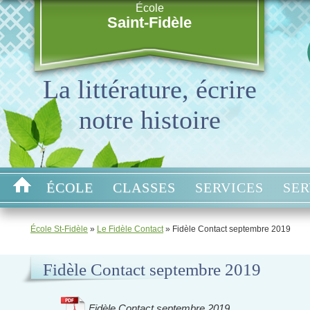
École
Saint-Fidèle
La littérature, écrire
notre histoire
ÉCOLE
CLASSES
SERVICES
SER
École St-Fidèle
»
Le Fidèle Contact
»
Fidèle Contact septembre 2019
Fidèle Contact septembre 2019
Fidèle Contact septembre 2019