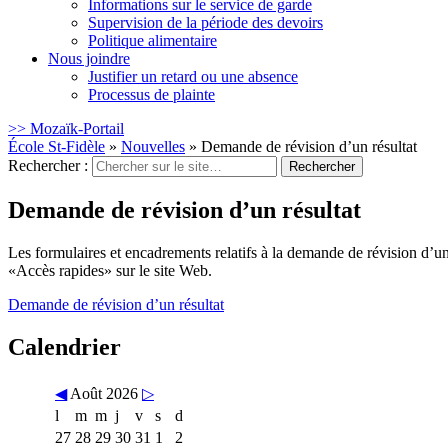
Informations sur le service de garde
Supervision de la période des devoirs
Politique alimentaire
Nous joindre
Justifier un retard ou une absence
Processus de plainte
>> Mozaïk-Portail
École St-Fidèle
»
Nouvelles
»
Demande de révision d’un résultat
Rechercher :
Demande de révision d’un résultat
Les formulaires et encadrements relatifs à la demande de révision d’u
«Accès rapides» sur le site Web.
Demande de révision d’un résultat
Calendrier
◀
Août 2026
▷
l
m
m
j
v
s
d
27
28
29
30
31
1
2